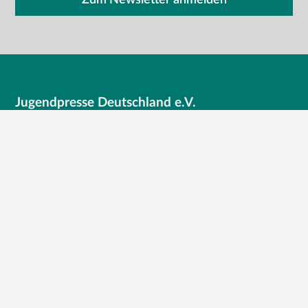
Zum Newsletter anmelden
Jugendpresse Deutschland e.V.
Mauerstr. 83-84 · 10117 Berlin
+4930394052500
+4930394052505
buero@jugendpresse.de