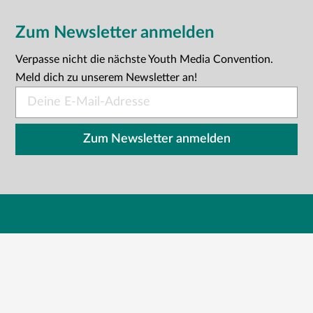
Zum Newsletter anmelden
Verpasse nicht die nächste Youth Media Convention.
Meld dich zu unserem Newsletter an!
E-
Mail
*
Zum Newsletter anmelden
Jugendpresse Deutschland e.V.
Mauerstr. 83-84 · 10117 Berlin
+4930394052500
+4930394052505
buero@jugendpresse.de