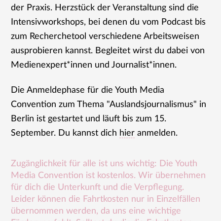
der Praxis. Herzstück der Veranstaltung sind die
Intensivworkshops, bei denen du vom Podcast bis
zum Recherchetool verschiedene Arbeitsweisen
ausprobieren kannst. Begleitet wirst du dabei von
Medienexpert*innen und Journalist*innen.
Die Anmeldephase für die Youth Media
Convention zum Thema "Auslandsjournalismus" in
Berlin ist gestartet und läuft bis zum 15.
September. Du kannst dich
hier
anmelden.
Zugänglichkeit für alle ist uns wichtig: Die Youth
Media Convention ist kostenlos. Wir übernehmen
für dich die Unterkunft und die Verpflegung.
Leider können die Fahrtkosten nur in Einzelfällen
übernommen werden, da uns eine wichtige