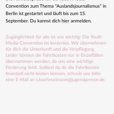
Convention zum Thema "Auslandsjournalismus" in
Berlin ist gestartet und läuft bis zum 15.
September. Du kannst dich
hier
anmelden.
Zugänglichkeit für alle ist uns wichtig: Die Youth
Media Convention ist kostenlos. Wir übernehmen
für dich die Unterkunft und die Verpflegung.
Leider können die Fahrtkosten nur in Einzelfällen
übernommen werden, da uns eine wichtige
Förderung fehlt. Solltest du dir die Fahrtkosten
finanziell nicht leisten können, schreib uns bitte
eine E-Mail an s.boehmelmann@jugendpresse.de.