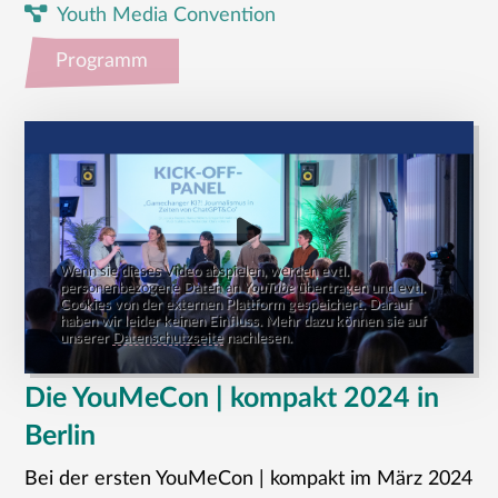
Youth Media Convention
Programm
Wenn sie dieses Video abspielen, werden evtl.
personenbezogene Daten an
YouTube
übertragen und evtl.
Cookies von der externen Plattform gespeichert. Darauf
haben wir leider keinen Einfluss. Mehr dazu können sie auf
unserer
Datenschutzseite
nachlesen.
Die YouMeCon | kompakt 2024 in
Berlin
Bei der ersten YouMeCon | kompakt im März 2024